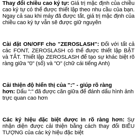
Thay đổi chiều cao ký tự:
Giá trị mặc định của chiều
cao ký tự có thể được thiết lập theo nhu cầu của bạn.
Ngay cả sau khi máy đã được tắt, giá trị mặc định của
chiều cao ký tự vẫn sẽ được giữ nguyên
Cài đặt ON/OFF cho "ZEROSLASH":
Đối với tất cả
các FONT, ZEROSLASH có thể được thiết lập BẬT
và TẮT. Thiết lập ZEROSLASH để tạo sự khác biệt rõ
ràng giữa "0" (số) và "O" (chữ cái tiếng Anh)
Cải thiện độ hiển thị của ":" - giúp rõ ràng
hơn:
Dấu ":" đã được căn giữa để đánh dấu hình ảnh
trực quan cao hơn
Các ký hiệu đặc biệt được in rõ ràng hơn:
Sự
nhận diện được cải thiện bằng cách thay đổi BIỂU
TƯỢNG của các ký hiệu đặc biệt