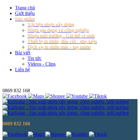
Trang chủ
Giới thiệu
Sản phẩm
Vật liệu nhựa xây dựng
Nhựa gia dụng và công nghiệp
Nhựa môi trường - Giá thể vi sinh
Thiết bị in nhãn, đầu cốt - phụ kiện
Dịch vụ in nhãn mác - tag name
Bài viết
Tin tức
Videos - Clips
Liên hệ
0869 832 168
0869 832 168