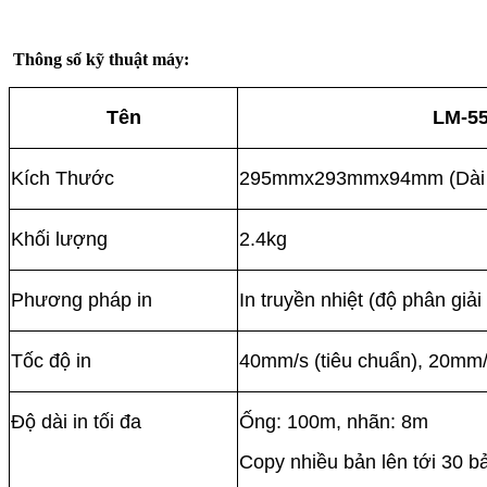
Thông số kỹ thuật máy:
Tên
LM-5
Kích Thước
295mmx293mmx94mm (Dài x
Khối lượng
2.4kg
Phương pháp in
In truyền nhiệt (độ phân giải
Tốc độ in
40mm/s (tiêu chuẩn), 20mm/s
Độ dài in tối đa
Ống: 100m, nhãn: 8m
Copy nhiều bản lên tới 30 b