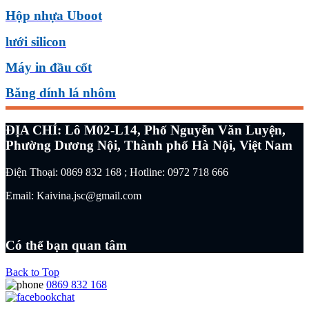
Hộp nhựa Uboot
lưới silicon
Máy in đầu cốt
Băng dính lá nhôm
ĐỊA CHỈ: Lô M02-L14, Phố Nguyễn Văn Luyện,
Phường Dương Nội, Thành phố Hà Nội, Việt Nam
Điện Thoại: 0869 832 168 ; Hotline: 0972 718 666
Email: Kaivina.jsc@gmail.com
Có thể bạn quan tâm
Back to Top
0869 832 168