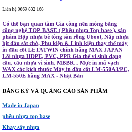
Liên hệ 0869 832 168
Có thể bạn quan tâm Gia công nền móng bằng
công nghệ TOP-BASE ( Phễu nhựa Top-base ), sản
phâm Hộp nhựa bê tông sàn rỗng Uboot, Nắp nhựa
bịt đầu săt chờ, Phụ kiện & Linh kiện thay thế máy
in đầu cốt LETATWIN chính hãng MAX JAPAN
Lõi nhựa HDPE, PVC, PPR Gía thể vi sinh dạng
cầu, cầu nhựa vi sinh, MBBR... Mực in mã vạch
WAX các kích thước Máy in đầu cốt LM-550A3/PC,
LM-550E hãng MAX - Nhật Bản
ĐĂNG KÝ VÀ QUẢNG CÁO SẢN PHẨM
Made in Japan
phễu nhựa top base
Khay sấy nhựa