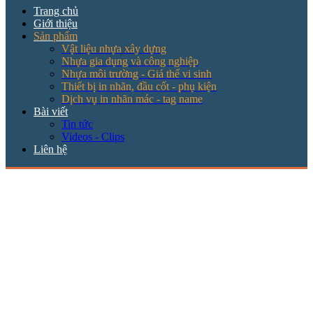
Trang chủ
Giới thiệu
Sản phẩm
Vật liệu nhựa xây dựng
Nhựa gia dụng và công nghiệp
Nhựa môi trường - Giá thể vi sinh
Thiết bị in nhãn, đầu cốt - phụ kiện
Dịch vụ in nhãn mác - tag name
Bài viết
Tin tức
Videos - Clips
Liên hệ
THIẾT BỊ IN NHÃN, ĐẦU CỐT - PHỤ KIỆN