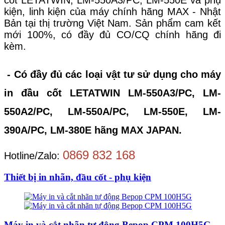
cốt LETATWIN, LM-550A3/PC, LM-550E và phụ
kiện, linh kiện của máy chính hãng MAX - Nhật
Bản tại thị trường Việt Nam. Sản phẩm cam kết
mới 100%, có đầy đủ CO/CQ chính hãng đi
kèm.
- Có đầy đủ các loại vật tư sử dụng cho máy
in đầu cốt LETATWIN LM-550A3/PC, LM-
550A2/PC, LM-550A/PC, LM-550E, LM-
390A/PC, LM-380E hãng MAX JAPAN.
0869 832 168
Hotline/Zalo:
Thiết bị in nhãn, đầu cốt - phụ kiện
Máy in và cắt nhãn tự động Bepop CPM 100H5G