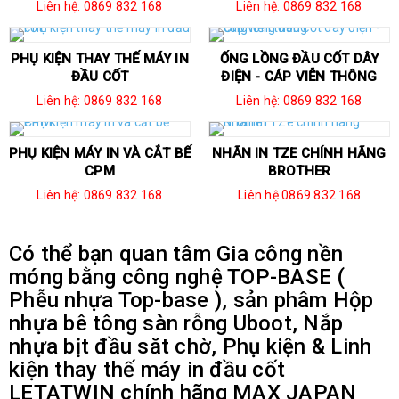
Liên hệ: 0869 832 168
Liên hệ: 0869 832 168
PHỤ KIỆN THAY THẾ MÁY IN
ỐNG LỒNG ĐẦU CỐT DÂY
ĐẦU CỐT
ĐIỆN - CÁP VIỄN THÔNG
Liên hệ: 0869 832 168
Liên hệ: 0869 832 168
PHỤ KIỆN MÁY IN VÀ CẮT BẾ
NHÃN IN TZE CHÍNH HÃNG
CPM
BROTHER
Liên hệ: 0869 832 168
Liên hệ 0869 832 168
Có thể bạn quan tâm Gia công nền
móng bằng công nghệ TOP-BASE (
Phễu nhựa Top-base ), sản phâm Hộp
nhựa bê tông sàn rỗng Uboot, Nắp
nhựa bịt đầu săt chờ, Phụ kiện & Linh
kiện thay thế máy in đầu cốt
LETATWIN chính hãng MAX JAPAN