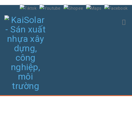
THIẾT BỊ IN NHÃN, ĐẦU CỐT - PHỤ KIỆN