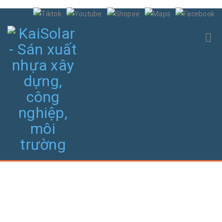
THIẾT BỊ IN NHÃN, ĐẦU CỐT - PHỤ KIỆN