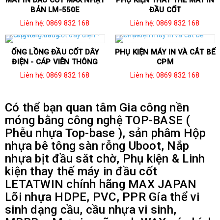
MÁY IN ĐẦU CỐT MAX NHẬT
PHỤ KIỆN THAY THẾ MÁY IN
BẢN LM-550E
ĐẦU CỐT
Liên hệ: 0869 832 168
Liên hệ: 0869 832 168
ỐNG LỒNG ĐẦU CỐT DÂY
PHỤ KIỆN MÁY IN VÀ CẮT BẾ
ĐIỆN - CÁP VIỄN THÔNG
CPM
Liên hệ: 0869 832 168
Liên hệ: 0869 832 168
Có thể bạn quan tâm Gia công nền
móng bằng công nghệ TOP-BASE (
Phễu nhựa Top-base ), sản phâm Hộp
nhựa bê tông sàn rỗng Uboot, Nắp
nhựa bịt đầu săt chờ, Phụ kiện & Linh
kiện thay thế máy in đầu cốt
LETATWIN chính hãng MAX JAPAN
Lõi nhựa HDPE, PVC, PPR Gía thể vi
sinh dạng cầu, cầu nhựa vi sinh,