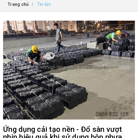
Trang chủ
/
Tin tức
Ứng dụng cải tạo nền - Đổ sàn vượt
nhịp hiệu quả khi sử dụng hộp nhựa