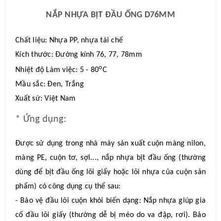
MÔ TẢ SẢN PHẨM
NẮP NHỰA BỊT ĐẦU ỐNG D76MM
Chất liệu: Nhựa PP, nhựa tái chế
Kích thước: Đường kính 76, 77, 78mm
o
Nhiệt độ Làm việc: 5 - 80
C
Mầu sắc: Đen, Trắng
Xuất sứ: Việt Nam
* Ứng dụng:
Được sử dụng trong nhà máy sản xuất cuộn màng nilon,
màng PE, cuộn tơ, sợi..., nắp nhựa bịt đầu ống (thường
dùng để bịt đầu ống lõi giấy hoặc lõi nhựa của cuộn sản
phẩm) có công dụng cụ thể sau:
- Bảo vệ đầu lõi cuộn khỏi biến dạng: Nắp nhựa giúp gia
cố đầu lõi giấy (thường dễ bị méo do va đập, rơi). Bảo