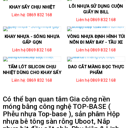
LÕI NHỰA SỬ DỤNG CUỘN
KHAY SẤY CHỊU NHIỆT
GIẤY IN BILL
Liên hệ: 0869 832 168
Liên hệ 0869 832 168
KHAY NHỰA - SÓNG NHỰA
VÒNG NHỰA ĐỊNH HÌNH TÚI
GẤP GỌN
NÔN ĐI MÁY BAY - TẦU XE
Liên hệ 0869 832 168
Liên hệ 0869 832 168
TẤM LÓT SILICON CHỊU
DAO CẮT MÀNG BỌC THỰC
NHIỆT DÙNG CHO KHAY SẤY
PHẨM
Liên hệ: 0869 832 168
Liên hệ 0869 832 168
Có thể bạn quan tâm Gia công nền
móng bằng công nghệ TOP-BASE (
Phễu nhựa Top-base ), sản phâm Hộp
nhựa bê tông sàn rỗng Uboot, Nắp