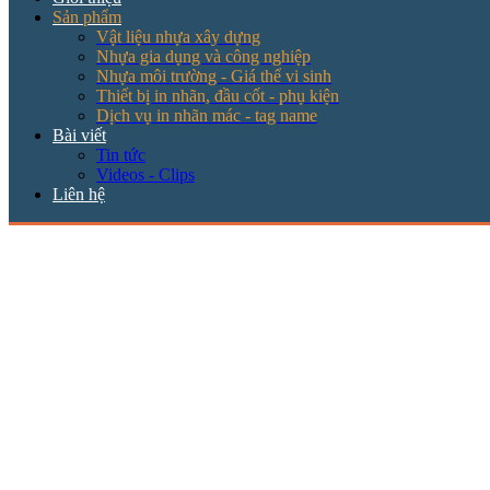
Sản phẩm
Vật liệu nhựa xây dựng
Nhựa gia dụng và công nghiệp
Nhựa môi trường - Giá thể vi sinh
Thiết bị in nhãn, đầu cốt - phụ kiện
Dịch vụ in nhãn mác - tag name
Bài viết
Tin tức
Videos - Clips
Liên hệ