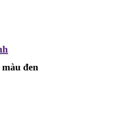
nh
e màu đen