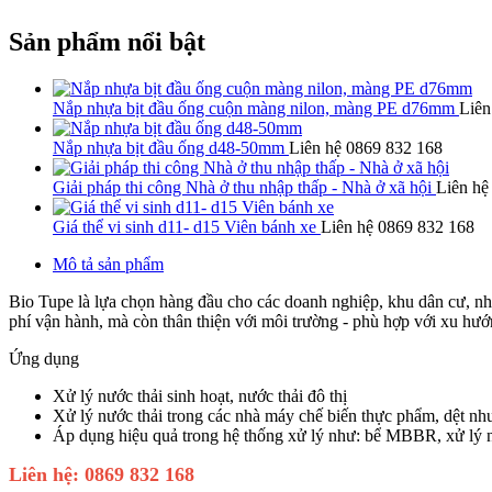
Sản phẩm nổi bật
Nắp nhựa bịt đầu ống cuộn màng nilon, màng PE d76mm
Liên
Nắp nhựa bịt đầu ống d48-50mm
Liên hệ 0869 832 168
Giải pháp thi công Nhà ở thu nhập thấp - Nhà ở xã hội
Liên hệ
Giá thể vi sinh d11- d15 Viên bánh xe
Liên hệ 0869 832 168
Mô tả sản phẩm
Bio Tupe là lựa chọn hàng đầu cho các doanh nghiệp, khu dân cư, nhà 
phí vận hành, mà còn thân thiện với môi trường - phù hợp với xu hư
Ứng dụng
Xử lý nước thải sinh hoạt, nước thải đô thị
Xử lý nước thải trong các nhà máy chế biến thực phẩm, dệt nhuộ
Áp dụng hiệu quả trong hệ thống xử lý như: bể MBBR, xử lý nư
Liên hệ: 0869 832 168