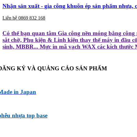
Nhận sản xuất - gia công khuôn ép sản phẩm nhựa, ch
Liên hệ 0869 832 168
Có thể bạn quan tâm Gia công nền móng bằng công 
săt chờ, Phụ kiện & Linh kiện thay thế máy in đầ
sinh, MBBR... Mực in mã vạch WAX các kích thướ
ĐĂNG KÝ VÀ QUẢNG CÁO SẢN PHẨM
Made in Japan
phễu nhựa top base