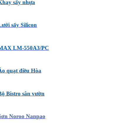
Khay sấy nhựa
Lưới sấy Silicon
MAX LM-550A3/PC
Áo quạt điều Hòa
Bộ Bistro sân vườn
Sơn Noroo Nanpao