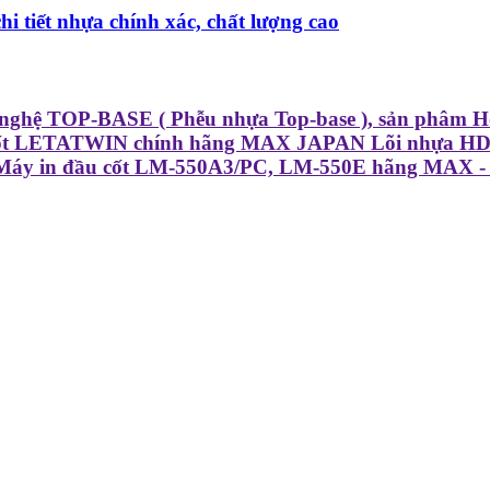
i tiết nhựa chính xác, chất lượng cao
nghệ TOP-BASE ( Phễu nhựa Top-base ), sản phâm Hộ
u cốt LETATWIN chính hãng MAX JAPAN Lõi nhựa HDPE
c Máy in đầu cốt LM-550A3/PC, LM-550E hãng MAX -