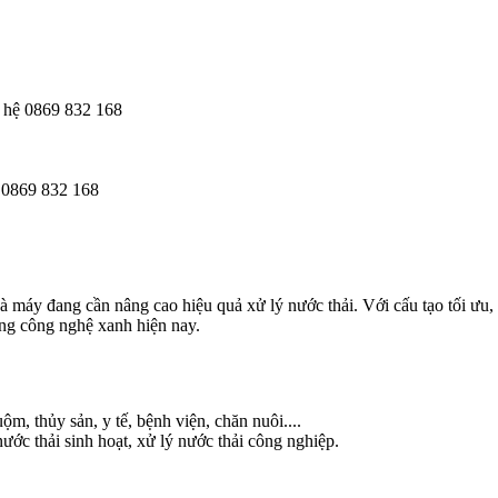
 hệ 0869 832 168
 0869 832 168
máy đang cần nâng cao hiệu quả xử lý nước thải. Với cấu tạo tối ưu, tu
ớng công nghệ xanh hiện nay.
m, thủy sản, y tế, bệnh viện, chăn nuôi....
ớc thải sinh hoạt, xử lý nước thải công nghiệp.