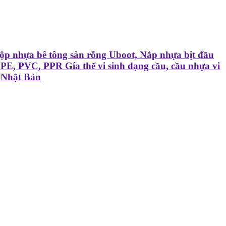
p nhựa bê tông sàn rỗng Uboot, Nắp nhựa bịt đầu
, PVC, PPR Gía thể vi sinh dạng cầu, cầu nhựa vi
 Nhật Bản